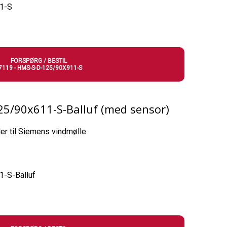
1-S
FORSPØRG / BESTIL
7119 - HMS-S-D-125/90X911-S
5/90x611-S-Balluf (med sensor)
er til Siemens vindmølle
-S-Balluf