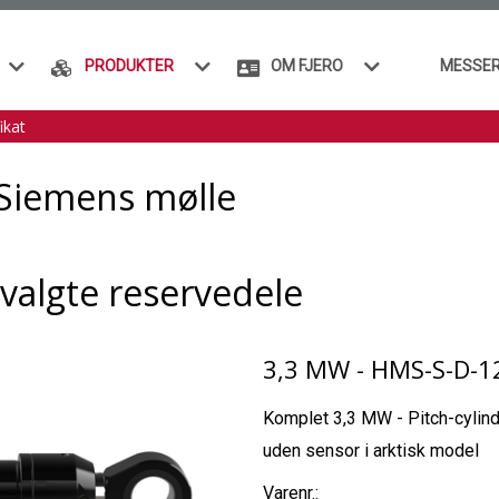
PRODUKTER
OM FJERO
MESSE
ikat
l Siemens mølle
valgte reservedele
3,3 MW - HMS-S-D-1
Komplet 3,3 MW - Pitch-cylind
uden sensor i arktisk model
Varenr.: