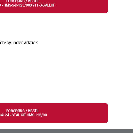
FORSPØRG / BESTIL
 - HMS-S-D-125/90X911-S-BALLUF
ch-cylinder arktisk
FORSPØRG / BESTIL
84124 - SEAL KIT HMS 125/90