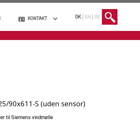
DK
EN
DE
R
KONTAKT
25/90x611-S (uden sensor)
er til Siemens vindmølle