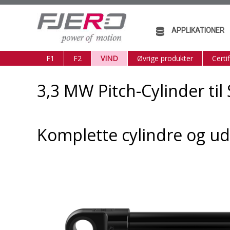
APPLIKATIONER
F1
F2
VIND
Øvrige produkter
Certif
3,3 MW Pitch-Cylinder ti
Komplette cylindre og ud