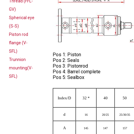
Thread (FFL-
GV)
Spherical eye
(S-S)
Piston rod
flange (V-
SFL)
Pos 1: Piston
Trunnion
Pos 2: Seals
Pos 3: Pistonrod
mounting(V-
Pos 4: Barrel complete
SFL)
Pos 5: Sealbox
Index/D
32 *
40
50
d
16
20/25
25/30/35
A
145
147
157