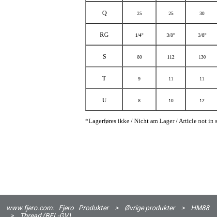
Q
25
25
30
RG
1/4"
3/8"
3/8"
S
80
112
130
T
9
11
11
U
8
10
12
*Lagerføres ikke / Nicht am Lager / Article not in 
www.fjero.com:
Fjero
Produkter
>
Øvrige produkter
>
HM88
>
Thread (BFL-GV)