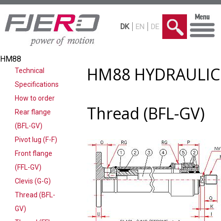
DK
EN
DE
HM88
HM88 HYDRAULIC
Technical
Specifications
How to order
Thread (BFL-GV)
Rear flange
(BFL-GV)
Pivot lug (F-F)
Front flange
(FFL-GV)
Clevis (G-G)
Thread (BFL-
GV)