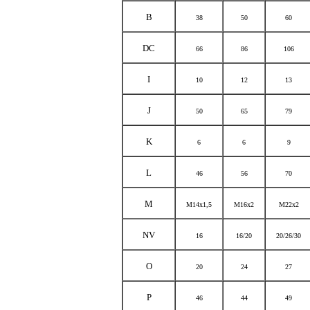
B
38
50
60
DC
66
86
106
I
10
12
13
J
50
65
79
K
6
6
9
L
46
56
70
M
M14x1,5
M16x2
M22x2
NV
16
16/20
20/26/30
O
20
24
27
P
46
44
49