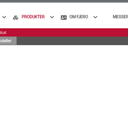
PRODUKTER
OM FJERO
MESSE
ikat
deller