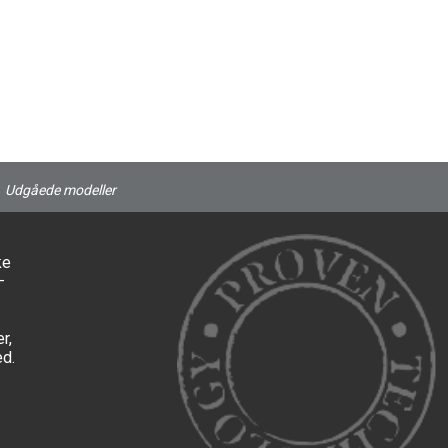
Udgåede modeller
ke
–
r,
ed.