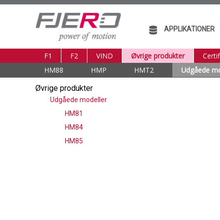
APPLIKATIONER
F1
F2
VIND
Øvrige produkter
Certif
HM88
HMP
HMT2
Udgåede mo
Øvrige produkter
Udgåede modeller
HM81
HM84
HM85