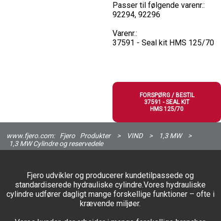
Passer til følgende varenr.:
92294, 92296
Varenr.:
37591 - Seal kit HMS 125/70
FORSPØRG / BESTIL
37591 - SEAL KIT
HMS 125/70
www.fjero.com:
Fjero
Produkter
>
VIND
>
1,3 MW
>
1,3 MW Cylindre og reservedele
Fjero udvikler og producerer kundetilpassede og
standardiserede hydrauliske cylindre.Vores hydrauliske
cylindre udfører dagligt mange forskellige funktioner – ofte i
krævende miljøer.