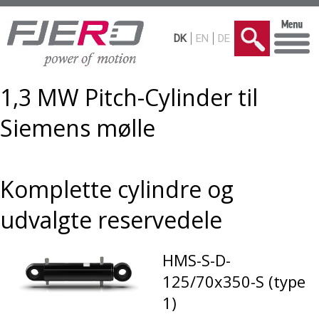
DK
EN
DE
1,3 MW Pitch-Cylinder til
Siemens mølle
Komplette cylindre og
udvalgte reservedele
HMS-S-D-
125/70x350-S (type
1)