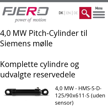
DK
EN
DE
4,0 MW Pitch-Cylinder til
Siemens mølle
Komplette cylindre og
udvalgte reservedele
4,0 MW - HMS-S-D-
125/90x611-S (uden
sensor)