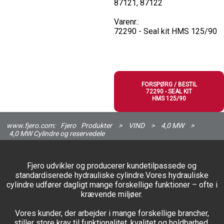
87121, 87122
Varenr.:
72290 - Seal kit HMS 125/90
FORSPØRG / BESTIL
72290 - SEAL KIT
HMS 125/90
www.fjero.com:
Fjero
Produkter
>
VIND
>
4,0 MW
>
4,0 MW Cylindre og reservedele
Fjero udvikler og producerer kundetilpassede og
standardiserede hydrauliske cylindre.Vores hydrauliske
cylindre udfører dagligt mange forskellige funktioner – ofte i
krævende miljøer.
Vores kunder, der arbejder i mange forskellige brancher,
stiller store krav til funktionalitet, kvalitet og holdbarhed.